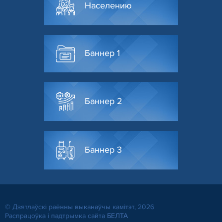
Населению
Баннер 1
Баннер 2
Баннер 3
© Дзятлаўскі раённы выканаўчы камітэт, 2026
Распрацоўка і падтрымка сайта
БЕЛТА