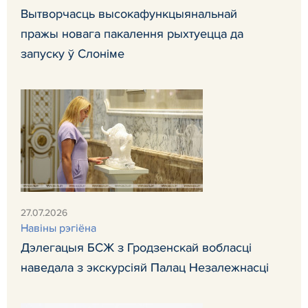
Вытворчасць высокафункцыянальнай
пражы новага пакалення рыхтуецца да
запуску ў Слоніме
27.07.2026
Навiны рэгiёна
Дэлегацыя БСЖ з Гродзенскай вобласці
наведала з экскурсіяй Палац Незалежнасці