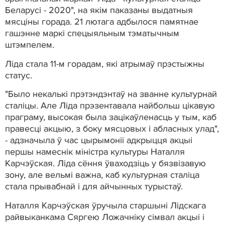
Беларусі - 2020", на якім паказаны выдатныя
мясціны горада. 21 лютага адбылося памятнае
гашэнне маркі спецыяльным тэматычным
штэмпелем.
Ліда стала 11-м горадам, які атрымаў прэстыжны
статус.
"Было некалькі прэтэндэнтаў на званне культурнай
сталіцы. Але Ліда прэзентавала найбольш цікавую
праграму, высокая была зацікаўленасць у тым, каб
правесці акцыю, з боку мясцовых і абласных улад",
- адзначыла ў час цырымоніі адкрыцця акцыі
першы намеснік міністра культуры Наталля
Карчэўская. Ліда сёння ўваходзіць у бязвізавую
зону, але вельмі важна, каб культурная сталіца
стала прывабнай і для айчынных турыстаў.
Наталля Карчэўская ўручыла старшыні Лідскага
райвыканкама Сяргею Ложачніку сімвал акцыі і