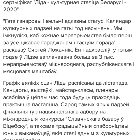
сертыфікат "Ліда - культурная сталіца Беларусі -
2020".
"Гэта ганаровы і вельмі адказны статус. Каляндар
культурных падзей на гэты год насычаны. Мы
імкнуліся, каб кожнае мерапрыемства было перш
за ўсё цікавае гараджанам і гасцям горада", -
расказаў Сяргей Ложачнік. Ён падкрэсліў: у гэтым
годзе ў Лідзе запланавана больш за 3 тыс.
мерапрыемстваў міжнароднага, рэспубліканскага і
мясцовага маштабаў.
Графік вялікіх сцэн Ліды распісаны да лістапада.
Канцэрты, выстаўкі, майстар-класы, пленэры
асабліва ў цёплы час года будуць праходзіць
практычна пастаянна. Сярод самых яркіх падзей -
фінальны тур нацыянальнага адбору на
міжнародныя конкурсы "Славянскага базару ў
Віцебску", а таксама традыцыйныя спаборніцтвы
юных выканаўцаў, якія сталі адным з культурных