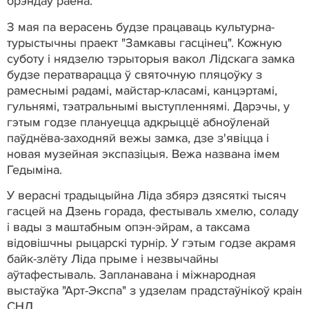
брэндаў раёна.
З мая па верасень будзе працаваць культурна-
турыстычны праект "Замкавы гасцінец". Кожную
суботу і нядзелю тэрыторыя вакол Лідскага замка
будзе ператварацца ў святочную пляцоўку з
рамеснымі радамі, майстар-класамі, канцэртамі,
гульнямі, тэатральнымі выступленнямі. Дарэчы, у
гэтым годзе плануецца адкрыццё абноўленай
паўднёва-заходняй вежы замка, дзе з'явіцца і
новая музейная экспазіцыя. Вежа названа імем
Гедыміна.
У верасні традыцыйна Ліда збярэ дзясяткі тысяч
гасцей на Дзень горада, фестываль хмелю, соладу
і вады з маштабным опэн-эйрам, а таксама
відовішчны рыцарскі турнір. У гэтым годзе акрамя
байк-злёту Ліда прыме і незвычайны
аўтафестываль. Запланавана і міжнародная
выстаўка "Арт-Экспа" з удзелам прадстаўнікоў краін
СНД.