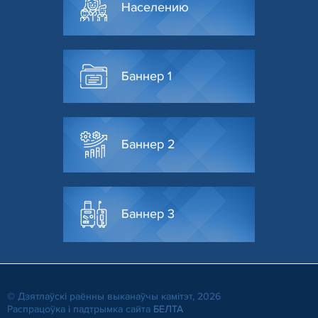
Населению
Баннер 1
Баннер 2
Баннер 3
© Дзятлаўскі раённы выканаўчы камітэт, 2026
Распрацоўка і падтрымка сайта
БЕЛТА