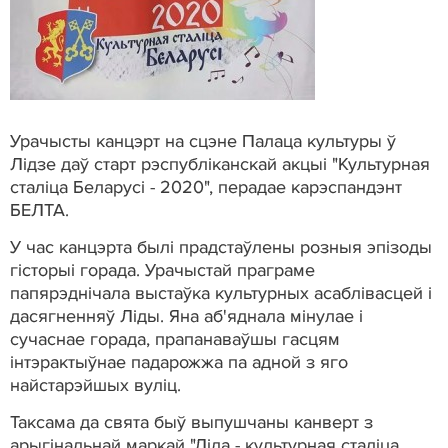
Урачысты канцэрт на сцэне Палаца культуры ў
Лідзе даў старт рэспубліканскай акцыі "Культурная
сталіца Беларусі - 2020", перадае карэспандэнт
БЕЛТА.
У час канцэрта былі прадстаўлены розныя эпізоды
гісторыі горада. Урачыстай праграме
папярэднічала выстаўка культурных асаблівасцей і
дасягненняў Ліды. Яна аб'яднала мінулае і
сучаснае горада, прапанаваўшы гасцям
інтэрактыўнае падарожжа па адной з яго
найстарэйшых вуліц.
Таксама да свята быў выпушчаны канверт з
арыгінальнай маркай "Ліда - культурная сталіца