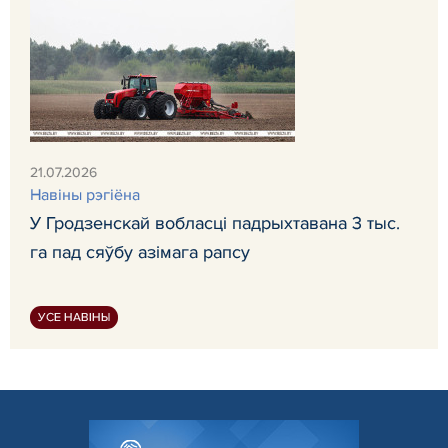
21.07.2026
Навiны рэгiёна
У Гродзенскай вобласці падрыхтавана 3 тыс.
га пад сяўбу азімага рапсу
УСЕ НАВІНЫ