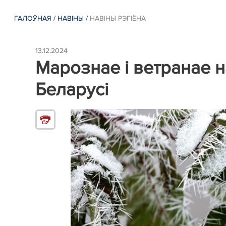
ГАЛОЎНАЯ
/
НАВIНЫ
/
НАВIНЫ РЭГIЁНА
13.12.2024
Марознае і ветранае н
Беларусі