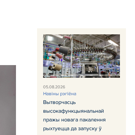
05.08.2026
Навiны рэгiёна
Вытворчасць
высокафункцыянальнай
пражы новага пакалення
рыхтуецца да запуску ў