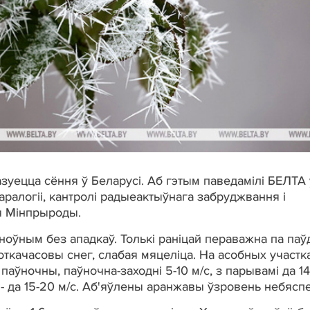
зуецца сёння ў Беларусі. Аб гэтым паведамілі БЕЛТА 
аралогіі, кантролі радыеактыўнага забруджвання і
я Мінпрыроды.
ноўным без ападкаў. Толькі раніцай пераважна па паў
откачасовы снег, слабая мяцеліца. На асобных участк
аўночны, паўночна-заходні 5-10 м/с, з парывамі да 14
 - да 15-20 м/с. Аб'яўлены аранжавы ўзровень небяспе