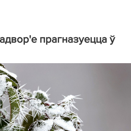
адвор'е прагназуецца ў