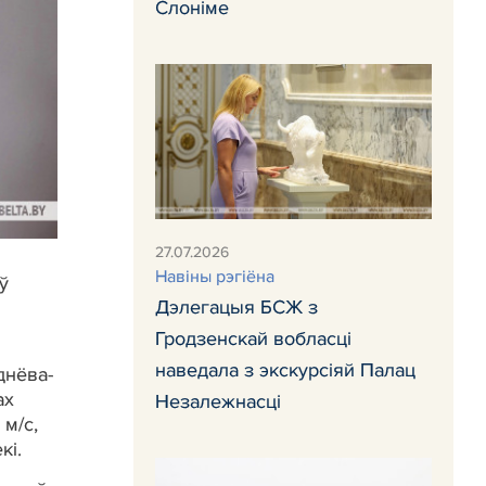
Слоніме
27.07.2026
Навiны рэгiёна
ў
Дэлегацыя БСЖ з
Гродзенскай вобласці
наведала з экскурсіяй Палац
днёва-
ах
Незалежнасці
 м/с,
кі.