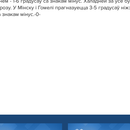
ём - 1-6 градусаў са знакам мінус. Халадней за ўсё б
арозу. У Мінску і Гомелі прагназуецца 3-5 градусаў ніж
а знакам мінус.-0-