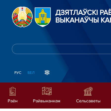
ДЗЯТЛАЎСКІ Р
ВЫКАНАЎЧЫ КА
РУС
БЕЛ
Раён
Райвыканкам
Сельсаветы