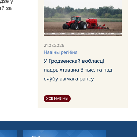
удзе ў
эй за
21.07.2026
Навiны рэгiёна
У Гродзенскай вобласці
падрыхтавана 3 тыс. га пад
сяўбу азімага рапсу
УСЕ НАВІНЫ