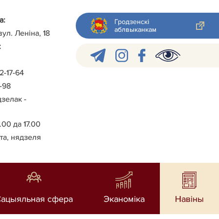
а:
Гродзенскі
аблвыканкам
вул. Леніна, 18
:
2-17-64
3-98
зелак -
.00 да 17.00
та, нядзеля
Сацыяльная сфера
Эканоміка
Навiны