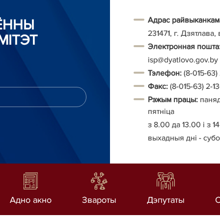
Адрас райвыканкам
АЁННЫ
231471, г. Дзятлава, 
МІТЭТ
Электронная пошта
isp@dyatlovo.gov.by
Тэ
лефон:
(8-015-63) 
Факс:
(8-015-63) 2-1
Рэжым працы:
паняд
пятніца
з 8.00 да 13.00
і
з 14
выхадныя дні - субо
Адно акно
Звароты
Дэпутаты