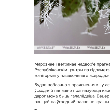
Марознае і ветранае надвор'е прагна
Рэспубліканскім цэнтры па гідраметэ
маніторынгу навакольнага асяроддз
Будзе воблачна з праясненнямі, у ас
ўсходняй палавіне прагназуецца кар
дарог можа быць галалёдзіца. Вецер п
раніцай па ўсходняй палавіне краіны