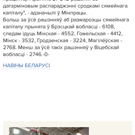
датэрміновым распараджэнні сродкамі сямейнага
капіталу", - адзначылі ў Мінпрацы.
Больш за ўсё рашэнняў аб размарозцы сямейнага
капіталу прынята ў Брэсцкай вобласці - 6108,
следам ідуць Мінская - 4552, Гомельская - 4412,
Мінск - 3532, Гродзенская - 3224, Магілёўская -
2768. Менш за ўсё такіх рашэнняў у Віцебскай
вобласці - 2746.-0-
НАВIНЫ БЕЛАРУСI