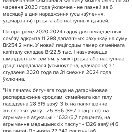
назначэннем сямейнага капіталу можна было па 30
чэрвеня 2020 года ўключна - не пазней за 6
месяцаў з дня нараджэння (усынаўлення,
удачарэння) трэцяга або наступных дзяцей.
Па праграме 2020-2024 гадоў для шматдзетных
сем'яў адкрыта 11 298 дэпазітных рахункаў на суму
Br254,2 млн. У новай пяцігодцы памер сямейнага
капіталу складае Br22,5 тыс. і назначаецца
шматдзетным сем'ям, у якіх трэцяе або наступнае
дзіця нарадзілася (усыноўлена, удачарона) з 1
студзеня 2020 года па 31 снежня 2024 года
ўключна.
"На пачатак бягучага года на датэрміновае
распараджэнне сродкамі сямейнага капіталу
пададзена 28 815 заяў. З іх на паляпшэнне
жыллёвых умоў - 25 856 (89,7 працэнта), на
атрыманне адукацыі - 1633 (5,7 працэнта), на
атрыманне медыцынскіх паслуг - 1326 заяў (4,6
працэнта). Прынята 27 342 рашэнні аб