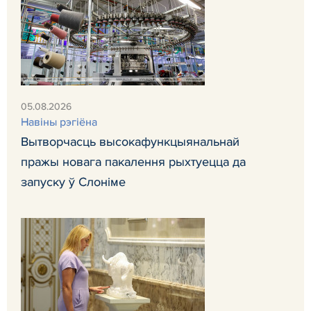
05.08.2026
Навiны рэгiёна
Вытворчасць высокафункцыянальнай
пражы новага пакалення рыхтуецца да
запуску ў Слоніме