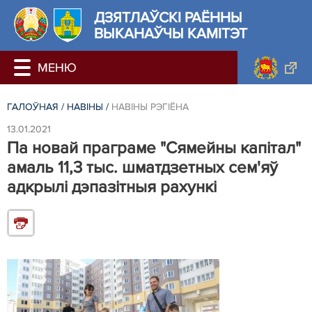
ДЗЯТЛАЎСКІ РАЁННЫ
ВЫКАНАЎЧЫ КАМІТЭТ
ГАЛОЎНАЯ
/
НАВIНЫ
/
НАВIНЫ РЭГIЁНА
13.01.2021
Па новай праграме "Сямейны капітал"
амаль 11,3 тыс. шматдзетных сем'яў
адкрылі дэпазітныя рахункі