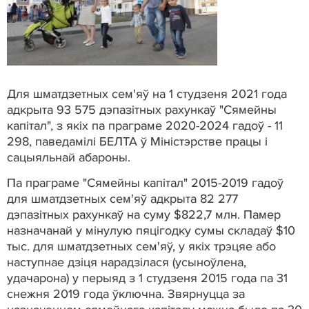
Для шматдзетных сем'яў на 1 студзеня 2021 года
адкрыта 93 575 дэпазітных рахункаў "Сямейны
капітал", з якіх па праграме 2020-2024 гадоў - 11
298, паведамілі БЕЛТА ў Міністэрстве працы і
сацыяльнай абароны.
Па праграме "Сямейны капітал" 2015-2019 гадоў
для шматдзетных сем'яў адкрыта 82 277
дэпазітных рахункаў на суму $822,7 млн. Памер
назначанай у мінулую пяцігодку сумы складаў $10
тыс. для шматдзетных сем'яў, у якіх трэцяе або
наступнае дзіця нарадзілася (усыноўлена,
удачарона) у перыяд з 1 студзеня 2015 года па 31
снежня 2019 года ўключна. Звярнуцца за