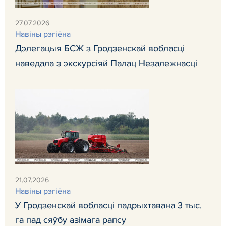
27.07.2026
Навiны рэгiёна
Дэлегацыя БСЖ з Гродзенскай вобласці
наведала з экскурсіяй Палац Незалежнасці
21.07.2026
Навiны рэгiёна
У Гродзенскай вобласці падрыхтавана 3 тыс.
га пад сяўбу азімага рапсу