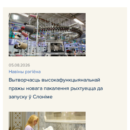
05.08.2026
Навiны рэгiёна
Вытворчасць высокафункцыянальнай
пражы новага пакалення рыхтуецца да
запуску ў Слоніме