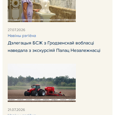
27.07.2026
Навiны рэгiёна
Дэлегацыя БСЖ з Гродзенскай вобласці
наведала з экскурсіяй Палац Незалежнасці
21.07.2026