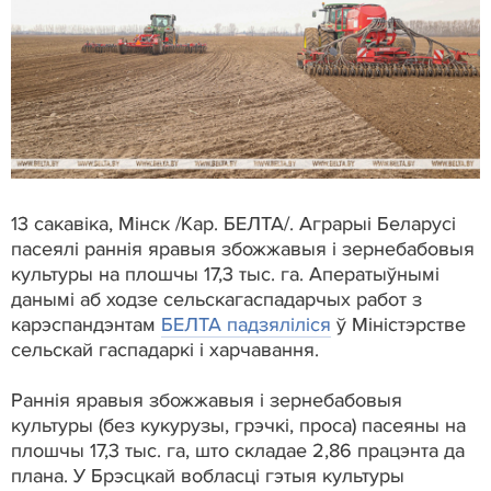
13 сакавіка, Мінск /Кар. БЕЛТА/. Аграрыі Беларусі
пасеялі раннія яравыя збожжавыя і зернебабовыя
культуры на плошчы 17,3 тыс. га. Аператыўнымі
данымі аб ходзе сельскагаспадарчых работ з
карэспандэнтам
БЕЛТА падзяліліся
ў Міністэрстве
сельскай гаспадаркі і харчавання.
Раннія яравыя збожжавыя і зернебабовыя
культуры (без кукурузы, грэчкі, проса) пасеяны на
плошчы 17,3 тыс. га, што складае 2,86 працэнта да
плана. У Брэсцкай вобласці гэтыя культуры