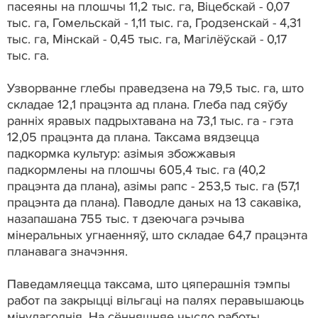
пасеяны на плошчы 11,2 тыс. га, Віцебскай - 0,07
тыс. га, Гомельскай - 1,11 тыс. га, Гродзенскай - 4,31
тыс. га, Мінскай - 0,45 тыс. га, Магілёўскай - 0,17
тыс. га.
Узворванне глебы праведзена на 79,5 тыс. га, што
складае 12,1 працэнта ад плана. Глеба пад сяўбу
ранніх яравых падрыхтавана на 73,1 тыс. га - гэта
12,05 працэнта да плана. Таксама вядзецца
падкормка культур: азімыя збожжавыя
падкормлены на плошчы 605,4 тыс. га (40,2
працэнта да плана), азімы рапс - 253,5 тыс. га (57,1
працэнта да плана). Паводле даных на 13 сакавіка,
назапашана 755 тыс. т дзеючага рэчыва
мінеральных угнаенняў, што складае 64,7 працэнта
планавага значэння.
Паведамляецца таксама, што цяперашнія тэмпы
работ па закрыцці вільгаці на палях перавышаюць
мінулагоднія. На сённяшняе чысло работы