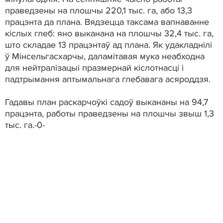
праведзены на плошчы 220,1 тыс. га, або 13,3
працэнта да плана. Вядзецца таксама вапнаванне
кіслых глеб: яно выканана на плошчы 32,4 тыс. га,
што складае 13 працэнтаў ад плана. Як удакладнілі
ў Мінсельгасхарчы, даламітавая мука неабходна
для нейтралізацыі празмернай кіслотнасці і
падтрымання аптымальнага глебавага асяроддзя.
Гадавы план раскарчоўкі садоў выкананы на 94,7
працэнта, работы праведзены на плошчы звыш 1,3
тыс. га.-0-