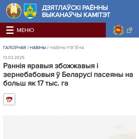
ДЗЯТЛАЎСКІ РАЁННЫ
ВЫКАНАЎЧЫ КАМІТЭТ
ГАЛОЎНАЯ
/
НАВIНЫ
/
НАВIНЫ РЭГIЁНА
13.03.2025
Раннія яравыя збожжавыя і
зернебабовыя ў Беларусі пасеяны на
больш як 17 тыс. га