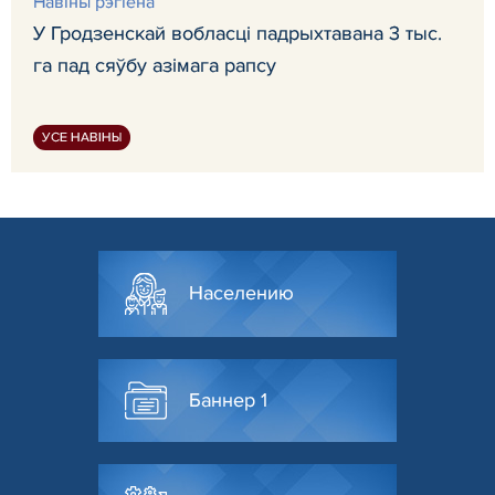
Навiны рэгiёна
У Гродзенскай вобласці падрыхтавана 3 тыс.
га пад сяўбу азімага рапсу
УСЕ НАВІНЫ
Населению
Баннер 1