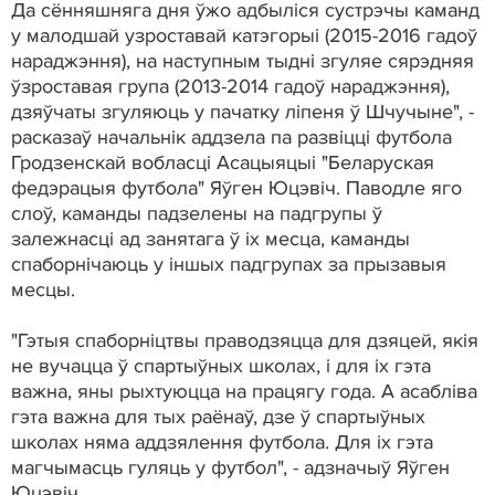
Да сённяшняга дня ўжо адбыліся сустрэчы каманд
у малодшай узроставай катэгорыі (2015-2016 гадоў
нараджэння), на наступным тыдні згуляе сярэдняя
ўзроставая група (2013-2014 гадоў нараджэння),
дзяўчаты згуляюць у пачатку ліпеня ў Шчучыне", -
расказаў начальнік аддзела па развіцці футбола
Гродзенскай вобласці Асацыяцыі "Беларуская
федэрацыя футбола" Яўген Юцэвіч. Паводле яго
слоў, каманды падзелены на падгрупы ў
залежнасці ад занятага ў іх месца, каманды
спаборнічаюць у іншых падгрупах за прызавыя
месцы.
"Гэтыя спаборніцтвы праводзяцца для дзяцей, якія
не вучацца ў спартыўных школах, і для іх гэта
важна, яны рыхтуюцца на працягу года. А асабліва
гэта важна для тых раёнаў, дзе ў спартыўных
школах няма аддзялення футбола. Для іх гэта
магчымасць гуляць у футбол", - адзначыў Яўген
Юцэвіч.