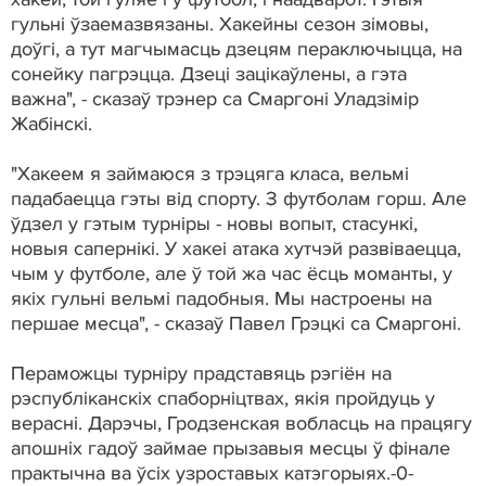
гульні ўзаемазвязаны. Хакейны сезон зімовы,
доўгі, а тут магчымасць дзецям пераключыцца, на
сонейку пагрэцца. Дзеці зацікаўлены, а гэта
важна", - сказаў трэнер са Смаргоні Уладзімір
Жабінскі.
"Хакеем я займаюся з трэцяга класа, вельмі
падабаецца гэты від спорту. З футболам горш. Але
ўдзел у гэтым турніры - новы вопыт, стасункі,
новыя сапернікі. У хакеі атака хутчэй развіваецца,
чым у футболе, але ў той жа час ёсць моманты, у
якіх гульні вельмі падобныя. Мы настроены на
першае месца", - сказаў Павел Грэцкі са Смаргоні.
Пераможцы турніру прадставяць рэгіён на
рэспубліканскіх спаборніцтвах, якія пройдуць у
верасні. Дарэчы, Гродзенская вобласць на працягу
апошніх гадоў займае прызавыя месцы ў фінале
практычна ва ўсіх узроставых катэгорыях.-0-