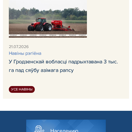
21.07.2026
Навiны рэгiёна
У Гродзенскай вобласці падрыхтавана 3 тыс.
га пад сяўбу азімага рапсу
УСЕ НАВІНЫ
Населению