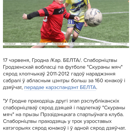
17 чэрвеня, Гродна /Кар. БЕЛТА/. Спаборніцтвы
Гродзенскай вобласці па футболе "Скураны мяч"
сярод хлопчыкаў 2011-2012 гадоў нараджэння
сабралі ў абласным цэнтры больш за 160 юнакоў і
дзяўчат,
перадае карэспандэнт БЕЛТА
.
"У Гродне праходзіць другі этап рэспубліканскіх
спаборніцтваў сярод дзяцей і падлеткаў "Скураны
мяч" на прызы Прэзідэнцкага спартыўнага клуба.
Спаборніцтвы праходзяць у трох узроставых
катэгорыях сярод юнакоў і ў адной сярод дзяўчат.