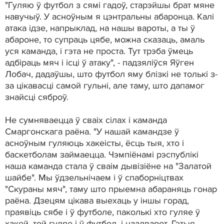
"Гуляю ў футбол з сямі гадоў, старэйшы брат мяне
навучыў. У асноўным я цэнтральны абаронца. Калі
атака ідзе, напрыклад, на нашы вароты, а ты ў
абароне, то супраць цябе, можна сказаць, амаль
уся каманда, і гэта не проста. Тут трэба ўмець
адбіраць мяч і ісці ў атаку", - падзяліўся Яўген
Лобач, дадаўшы, што футбол яму блізкі не толькі з-
за цікавасці самой гульні, але таму, што дапамог
знайсці сяброў.
Не сумняваецца ў сваіх сілах і каманда
Смаргонскага раёна. "У нашай камандзе ў
асноўным гуляюць хакеісты, ёсць тыя, хто і
баскетболам займаецца. Чэмпіёнамі рэспублікі
наша каманда стала ў сваім дывізіёне на "Залатой
шайбе". Мы ўдзельнічаем і ў спаборніцтвах
"Скураны мяч", таму што прыемна абараняць гонар
раёна. Дзецям цікава выехаць у іншы горад,
праявіць сябе і ў футболе, паколькі хто гуляе ў
хакей, той гуляе і ў футбол, і наадварот. Гэтыя