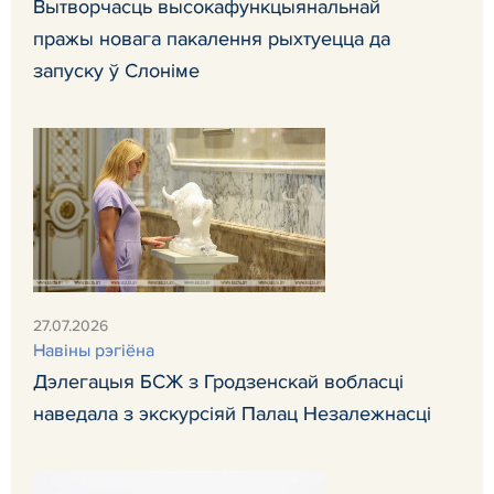
Вытворчасць высокафункцыянальнай
пражы новага пакалення рыхтуецца да
запуску ў Слоніме
27.07.2026
Навiны рэгiёна
Дэлегацыя БСЖ з Гродзенскай вобласці
наведала з экскурсіяй Палац Незалежнасці