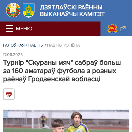
ДЗЯТЛАЎСКІ РАЁННЫ
ВЫКАНАЎЧЫ КАМІТЭТ
ГАЛОЎНАЯ
/
НАВIНЫ
/
НАВIНЫ РЭГIЁНА
17.06.2025
Турнір "Скураны мяч" сабраў больш
за 160 аматараў футбола з розных
раёнаў Гродзенскай вобласці