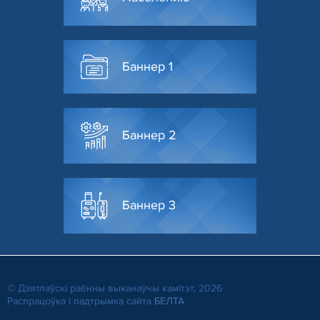
Баннер 1
Баннер 2
Баннер 3
© Дзятлаўскі раённы выканаўчы камітэт, 2026
Распрацоўка і падтрымка сайта
БЕЛТА