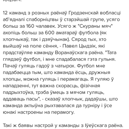
12 каманд з розных раёнаў Гродзенскай вобласці
аб'ядналі спаборніцтвы ў старэйшай групе, усяго
больш за 160 чалавек. Усяго ж "Скураны мяч"
ахопіць больш за 600 аматараў футбола (як
хлопчыкаў, так і дзяўчынак). Сярод тых, хто
выйшаў на поле сёння, - Павел Цыдзік, які
прадстаўляе каманду Воранаўскага раёна. "Тата
глядзеў футбол, і мне спадабалася гэта гульня.
Пачаў гуляць гадоў з чатырох. Футбол мне
падабаецца тым, што каманда ёсць, дружныя
хлопцы, можна гуляць і перамагаць. Я гуляю ў
нападзенні, тут важна скорасць, фізічная
падрыхтоўка, трэба ўмець з мячом гуляць,
аддаваць пасы", - сказаў хлопчык, дадаўшы, што
каманда актыўна рыхтавалася да турніру і ўсе
юнакі настроены на перамогу.
Такі ж баявы настрой у каманды з Іўеўскага раёна.