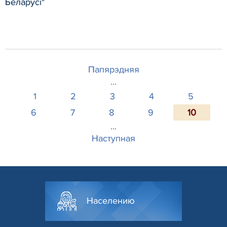
Беларусі"
Папярэдняя
...
1
2
3
4
5
6
7
8
9
10
...
Наступная
Населению