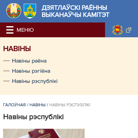
ДЗЯТЛАЎСКІ РАЁННЫ
ВЫКАНАЎЧЫ КАМІТЭТ
НАВIНЫ
Навiны раёна
Навiны рэгiёна
Навiны рэспублiкi
ГАЛОЎНАЯ
/
НАВIНЫ
/
НАВIНЫ РЭСПУБЛIКI
Навiны рэспублiкi