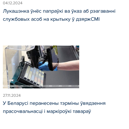
04.12.2024
Лукашэнка ўнёс папраўкі ва ўказ аб рэагаванні
службовых асоб на крытыку ў дзяржСМІ
27.11.2024
У Беларусі перанесены тэрміны ўвядзення
прасочвальнасці і маркіроўкі тавараў