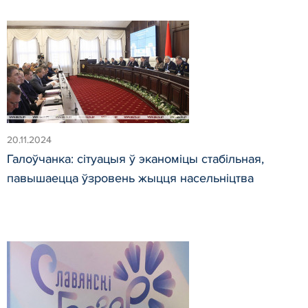
20.11.2024
Галоўчанка: сітуацыя ў эканоміцы стабільная,
павышаецца ўзровень жыцця насельніцтва