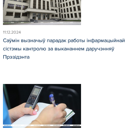
11.12.2024
Саўмін вызначыў парадак работы інфармацыйнай
сістэмы кантролю за выкананнем даручэнняў
Прэзідэнта