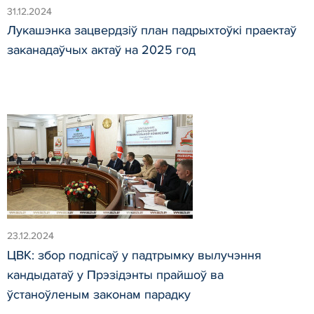
31.12.2024
Лукашэнка зацвердзіў план падрыхтоўкі праектаў
заканадаўчых актаў на 2025 год
23.12.2024
ЦВК: збор подпісаў у падтрымку вылучэння
кандыдатаў у Прэзідэнты прайшоў ва
ўстаноўленым законам парадку