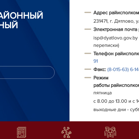
Адрес райисполком
РАЙОННЫЙ
231471, г. Дятлово, 
НЫЙ
Электронная почта
isp@dyatlovo.gov.by
переписки)
Т
елефон
райиспол
91
Факс:
(8-015-63) 6-1
Режим
работы
райисполко
пятница
с 8.00 до 13.00 и с 1
выходные дни - суб