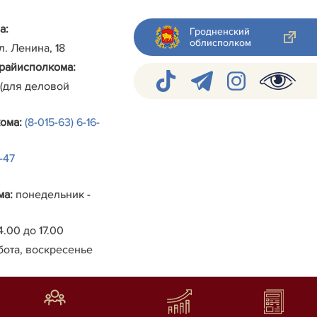
а:
Гродненский
облисполком
ул. Ленина, 18
райисполкома
:
 (для деловой
кома
:
(8-015-63) 6-16-
4-47
ма
:
понедельник -
4.00 до 17.00
бота, воскресенье