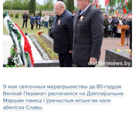
9 мая святочныя мерапрыемствы да 80-годдзя
Вялікай Перамогі распачаліся на Дзятлаўшчыне
Маршам памяці і ўрачыстым мітынгам каля
абеліска Славы.