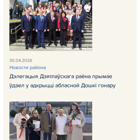
30.04.2026
Новости района
Дэлегацыя Дзятлаўскага раёна прымае
ўдзел у адкрыцці абласной Дошкі гонару