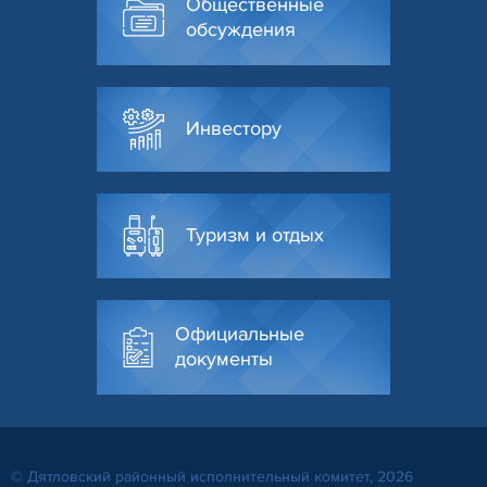
Общественные
обсуждения
Инвестору
Туризм и отдых
Официальные
документы
© Дятловский районный исполнительный комитет, 2026