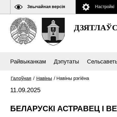
Звычайная версія
Настройкі
ДЗЯТЛАЎ
Райвыканкам
Дэпутаты
Сельсавет
Галоўная
/
Навiны
/
Навiны рэгiёна
11.09.2025
БЕЛАРУСКІ АСТРАВЕЦ І В