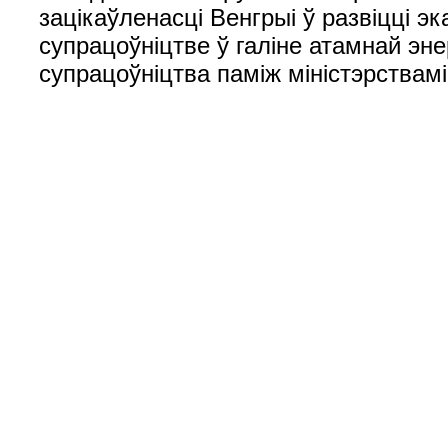
зацікаўленасці Венгрыі ў развіцці э
супрацоўніцтве ў галіне атамнай эне
супрацоўніцтва паміж міністэрствам