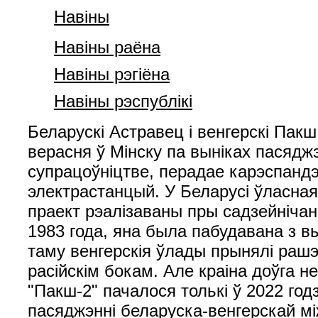
Навiны
Навiны раёна
Навiны рэгiёна
Навiны рэспублiкi
Беларускі Астравец і венгерскі Пакш
верасня ў Мінску па выніках пасядж
супрацоўніцтве, перадае карэспанд
электрастанцый. У Беларусі ўласная
праект рэалізаваны пры садзейнічан
1983 года, яна была пабудавана з в
таму венгерскія ўлады прынялі рашэ
расійскім бокам. Але краіна доўга 
"Пакш-2" пачалося толькі ў 2022 год
пасяджэнні беларуска-венгерскай мі