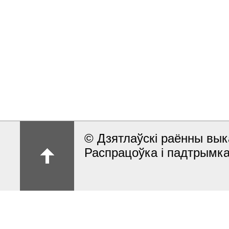
© Дзятлаўскі раённы вык
Распрацоўка і падтрымка