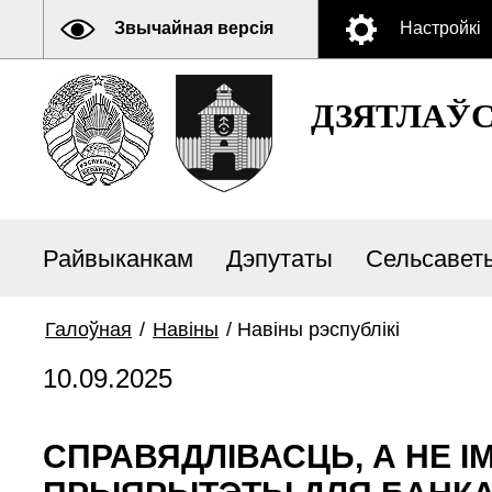
Звычайная версія
Настройкі
ДЗЯТЛАЎ
Райвыканкам
Дэпутаты
Сельсавет
Галоўная
/
Навiны
/
Навiны рэспублiкi
10.09.2025
СПРАВЯДЛІВАСЦЬ, А НЕ 