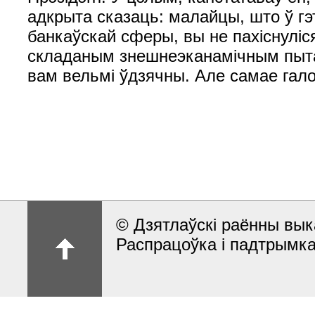
© Дзятлаўскі раённы вык
Распрацоўка і падтрымка