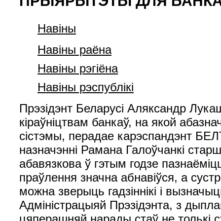
ПРЫЯРЫТЭТЫ ДЛЯ БАНК
Навiны
Навiны раёна
Навiны рэгiёна
Навiны рэспублiкi
Прэзідэнт Беларусі Аляксандр Лукашэнка 9 верасня сабраў нараду з апаратам Нацыянальнага банка і кіраўніцтвам банкаў, на якой абазначыў ключавыя напрамкі і прыярытэты для банкаўска-фінансавай сістэмы, перадае карэспандэнт БЕЛТА . Кіраўнік дзяржавы ў пачатку мерапрыемства адзначыў, што пры назначэнні Рамана Галоўчанкі старшынёй праўлення Нацыянальнага банка гаварыў аб сваім намеры абавязкова ў гэтым годзе пазнаёміцца з калектывам. І цяпер выконвае абяцанне. Тым больш што і склад праўлення значна абнавіўся, а сустрэчы з калектывамі найбуйнейшых органаў дзяржаўнай вертыкалі, дзе можна зверыць гадзіннікі і вызначыць задачы, сталі рэгулярнымі. Так, нядаўна прайшла нарада з Адміністрацыяй Прэзідэнта, з дыпламатычным корпусам. Наперадзе - нарада з урадам. Тэмай цяперашняй нарады стаў не толькі стан спраў у Нацыянальным банку, але і развіццё ўсёй банкаўска-фінансавай сістэмы, якая, як і ўся краіна, праходзіць няпросты перыяд. Пра складаны этап, барацьбу за розумы і плату за суверэнітэт "За апошнюю пяцігодку нацыянальная эканоміка, а з ёю і беларускі банкаўскі сектар перажылі беспрэцэдэнтныя выклікі", - звярнуў увагу кіраўнік дзяржавы. Ён нагадаў, што супраць Беларусі былі ўведзены проста небывалыя, драконаўскія санкцыі. "Чакалі, што мы ўпадзём на калені. Але сёння мы можам сказаць (магчыма, нават з упэўненасцю): мы не банкруты, мы справіліся. Так, гэта было цяжка. Цяжка да гэтага часу. Наўрад ці будзе лягчэй і ў далейшым", - сказаў Аляксандр Лукашэнка. Але менавіта так, на думку Прэзідэнта, у сучасным свеце дзяржавы, якія вядуць незалежную палітыку, расплачваюцца за свой суверэнітэт. Беларусь у гэтым сэнсе шмат чаму навучылася і прадаўжае вучыцца. "Усялякія пагрозы нікуды не дзеліся, барацьба за ўплыў, рэсурсы (у тым ліку фінансавыя), розумы становіцца ўсё больш жорсткай і непрадказальнай. Мы прадаўжаем змагацца за мір, стабільнасць, упэўненасць нашых людзей у заўтрашнім дні", - заявіў беларускі лідар. Пра недапрацоўкі, якія трэба выпраўляць Кіраўнік дзяржавы канстатаваў, што ў цэлым сітуацыя ў грашова-крэдытнай сферы і на валютным рынку апаскі не выклікае. Але ў той жа час ёсць недапрацоўкі, якія трэба выпраўляць. У прыватнасці, Аляксандр Лукашэнка згадаў пра скаргі ў адрас банкаў ад звычайных людзей: то старыя долары не прымаюць, то навязваюць кліентам страхавыя паслугі. "Давайце дамовімся, з 1 студзеня 2026 года наяўнасць такіх фактаў аўтаматычна прывядзе да дысцыплінарнай адказнасці кіраўніка (банка. - Заўвага БЕЛТА), - падкрэсліў кіраўнік дзяржавы. - Крыўдзіць людзей нейкімі надуманымі пытаннямі нельга. Не трэба паказваць, што вы разумнейшыя за іншых". Прэзідэнт таксама звярнуў увагу, што прыбытак банкаў часам выкарыстоўваецца не на тыя мэты, на якія трэба, такія факты выяўляюцца пры праверках. Здараецца, што крэдытныя брокеры працуюць пад прыкрыццём, нібыта шпіёны: аказваюць камп'ютарныя паслугі, паслугі па расшыфроўцы крэдытнай гісторыі. "Рост памеру камісійнага ўзнагароджання, які бярэцца банкамі, таксама застаецца пакуль па-за кантролем. Трэба імкнуцца да выгады шляхам справядлівасці, нельга думаць выключна катэгорыямі нажывы, - падкрэсліў Аляксандр Лукашэнка. - Не забывайце, у нас у краіне амаль 2,5 млн пенсіянераў. Амаль 2 млн людзей жывуць у сельскай мясцовасці". "Ці не моцна расслабіліся ў Нацбанку, апусціўшы павады ў кіраванні даходамі банкаў?" - спытаў кіраўнік дзяржавы. Акрамя таго, застаецца нявырашаным пытанне з абаронай інтарэсаў простага чалавека пры выдачы пазык фізічным асобам пад залог жылля. Вядомы выпадкі, калі людзі фактычна апынуліся на 