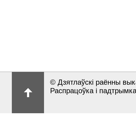
© Дзятлаўскі раённы вык
Распрацоўка і падтрымка