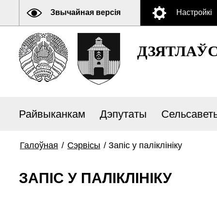
Звычайная версія
Настройкі
ДЗЯТЛАЎ
Райвыканкам
Дэпутаты
Сельсавет
Галоўная
/
Сэрвісы
/
Запіс у паліклініку
ЗАПІС У ПАЛІКЛІНІКУ