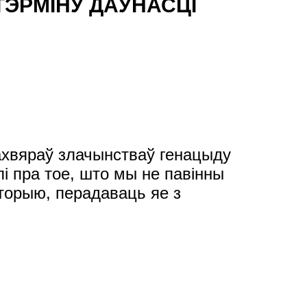
ТЭРМІНУ ДАЎНАСЦІ
ахвяраў злачынстваў генацыду
і пра тое, што мы не павінны
торыю, перадаваць яе з