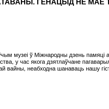
АТАВАНЫ. ГЕНАЦЫД НЕ МАЕ 
аўчым музеі ў Міжнародны дзень памяці 
ва, у час якога дзятлаўчане пагаварыл
ай вайны, неабходна шанаваць нашу гіс