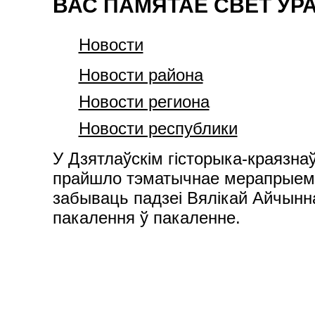
ВАС ПАМЯТАЕ СВЕТ УР
Новости
Новости района
Новости региона
Новости республики
У Дзятлаўскім гісторыка-краязн
прайшло тэматычнае мерапрыемст
забываць падзеі Вялікай Айчынн
пакалення ў пакаленне.