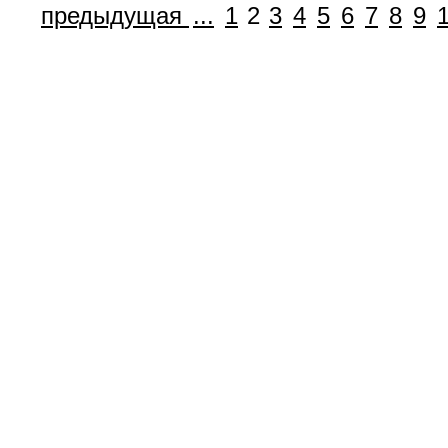
предыдущая
...
1
2
3
4
5
6
7
8
9