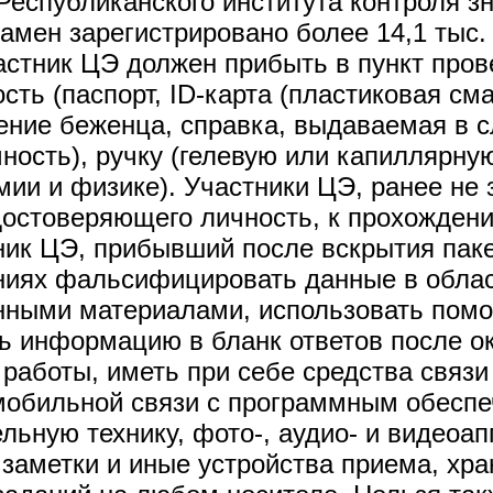
 Республиканского института контроля 
амен зарегистрировано более 14,1 тыс.
астник ЦЭ должен прибыть в пункт пров
ть (паспорт, ID-карта (пластиковая сма
ение беженца, справка, выдаваемая в с
ость), ручку (гелевую или капиллярную
мии и физике). Участники ЦЭ, ранее не
остоверяющего личность, к прохождени
ник ЦЭ, прибывший после вскрытия пак
иях фальсифицировать данные в област
нными материалами, использовать помо
ь информацию в бланк ответов после о
работы, иметь при себе средства связи
мобильной связи с программным обеспе
льную технику, фото-, аудио- и видеоа
заметки и иные устройства приема, хр