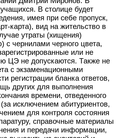
знаний Дмитрий Миронов. В
 учащихся. В столице будет
едения, имея при себе пропуск,
рт-карта), вид на жительство в
лучае утраты (хищения)
) с чернилами черного цвета,
 зарегистрированные или не
ю ЦЭ не допускаются. Также не
ета с экзаменационными
и регистрации бланка ответов,
щь других для выполнения
кончания времени, отведенного
 (за исключением абитуриентов,
чением для контроля состояния
ппаратуру, справочные материалы
анения и передачи информации,