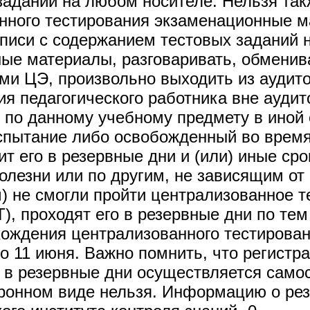
заданий на любом носителе. Нельзя так
нного тестирования экзаменационные м
аписи с содержанием тестовых заданий 
ые материалы, разговаривать, обмени
ми ЦЭ, произвольно выходить из аудито
я педагогического работника вне аудит
по данному учебному предмету в иной с
спытание либо освобожденный во время
 его в резервные дни и (или) иные сро
олезни или по другим, не зависящим от
) не смогли пройти централизованное т
), проходят его в резервные дни по те
ождения централизованного тестировани
по 11 июня. Важно помнить, что регистр
 в резервные дни осуществляется самос
ктронном виде нельзя. Информацию о ре