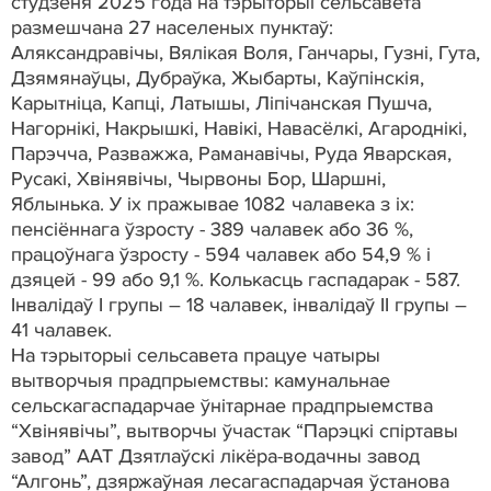
студзеня 2025 года на тэрыторыі сельсавета
размешчана 27 населеных пунктаў:
Аляксандравічы, Вялікая Воля, Ганчары, Гузні, Гута,
Дзямянаўцы, Дубраўка, Жыбарты, Каўпінскія,
Карытніца, Капці, Латышы, Ліпічанская Пушча,
Нагорнікі, Накрышкі, Навікі, Навасёлкі, Агароднікі,
Парэчча, Разважжа, Раманавічы, Руда Яварская,
Русакі, Хвінявічы, Чырвоны Бор, Шаршні,
Яблынька. У іх пражывае 1082 чалавека з іх:
пенсіённага ўзросту - 389 чалавек або 36 %,
працоўнага ўзросту - 594 чалавек або 54,9 % і
дзяцей - 99 або 9,1 %. Колькасць гаспадарак - 587.
Інвалідаў I групы – 18 чалавек, інвалідаў II групы –
41 чалавек.
На тэрыторыі сельсавета працуе чатыры
вытворчыя прадпрыемствы: камунальнае
сельскагаспадарчае ўнітарнае прадпрыемства
“Хвінявічы”, вытворчы ўчастак “Парэцкі спіртавы
завод” ААТ Дзятлаўскі лікёра-водачны завод
“Алгонь”, дзяржаўная лесагаспадарчая ўстанова