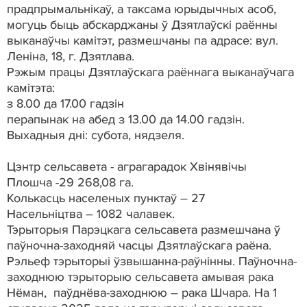
прадпрымальнікаў, а таксама юрыдычных асоб,
могуць быць абскарджаны ў Дзятлаўскі раённы
выканаўчы камітэт, размешчаны па адрасе: вул.
Леніна, 18, г. Дзятлава.
Рэжым працы Дзятлаўскага раённага выканаўчага
камітэта:
з 8.00 да 17.00 гадзін
перапынак на абед з 13.00 да 14.00 гадзін.
Выхадныя дні: субота, нядзеля.
Цэнтр сельсавета - аграгарадок Хвінявічы
Плошча -29 268,08 га.
Колькасць населеных пунктаў – 27
Насельніцтва – 1082 чалавек.
Тэрыторыя Парэцкага сельсавета размешчана ў
паўночна-заходняй часцы Дзятлаўскага раёна.
Рэльеф тэрыторыі ўзвышанна-раўнінны. Паўночна-
заходнюю тэрыторыю сельсавета амывая рака
Нёман, паўднёва-заходнюю – рака Шчара. На 1