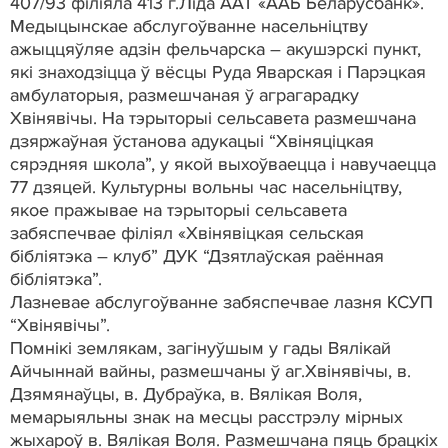
407/93 філіяла 413 г.Ліда ААТ «ААБ Беларусбанк».
Медыцынскае абслугоўванне насельніцтву
ажыццяўляе адзін фельчарска – акушэрскі пункт,
які знаходзіцца ў вёсцы Руда Яварская і Парэцкая
амбулаторыя, размешчаная ў аграгарадку
Хвінявічы. На тэрыторыі сельсавета размешчана
дзяржаўная ўстанова адукацыі “Хвіняціцкая
сярэдняя школа”, у якой выхоўваецца і навучаецца
77 дзяцей. Культурны вольны час насельніцтву,
якое пражывае на тэрыторыі сельсавета
забяспечвае філіял «Хвінявіцкая сельская
бібліятэка – клуб” ДУК “Дзятлаўская раённая
бібліятэка”.
Лазневае абслугоўванне забяспечвае лазня КСУП
“Хвінявічы”.
Помнікі землякам, загінуўшым у гады Вялікай
Айчыннай вайны, размешчаны ў аг.Хвінявічы, в.
Дзямянаўцы, в. Дубраўка, в. Вялікая Воля,
мемарыяльны знак на месцы расстрэлу мірных
жыхароў в. Вялікая Воля. Размешчана пяць брацкіх