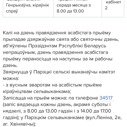
кабінет
Генрыхаўна, кіраўнік
серада месяца з
2
спраў
8.00 да 13.00
Калі на дзень правядзення асабістага прыёму
прыпадае дзяржаўнае свята або святочны дзень,
аб'яўлены Прэзідэнтам Рэспублікі Беларусь
непрацоўным, дзень правядзення асабістага
прыёму пераносіцца на наступны за ім рабочы
дзень.
Звярнуцца ў Парэцкі сельскі выканаўчы камітэт
можна:
- з вусным зваротам на асабістым прыёме
кіраўніцтвам сельвыканкама;
Запісацца на прыём можна: па тэлефоне
34517
(запіс вядзецца кожны дзень, акрамя суботы і
нядзелі, з 8.00 да 13.00 гадзін і з 14.00 да 17.00
гадзін); у Парэцкім сельвыканкаме (вул.Леніна, 2е,
аг. Хвінявічы);