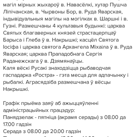
магіл мірных жыхароў в. Навасёлкі, хутар Пушча
Ліпічанская, в. Чырвоны Бор, в. Руда Яварская,
індывідуальныя магілы на могілках в. Шаршні і в.
Гузні. Размешчаны 4 культавыя будынкі: царква
Святых благаверных князей страстацерпцаў
Барыса і Глеба ў в. Накрышкі; касцёл Святога
Іосіфа і царква святога Архангела Міхаіла ў в. Руда
Яварская; царква Прападобнага Сергія
Раданежскага ў в. Дзямянаўцы.
Каля вёскі Русакі знаходзіцца рыбаводчая
гаспадарка «Ростра» - гэта месца для адпачынку і
рыбалкі. Аграсядзіба размешчана ў вёсцы
Накрышкі.
Графік прыёма заяў аб ажыццяўленні
адміністрацыйных працэдур:
Панядзелак - пятніца (акрамя серады) з 08.00 да
17.00 гадзін
Серада з 08.00 да 20.00 гадзін