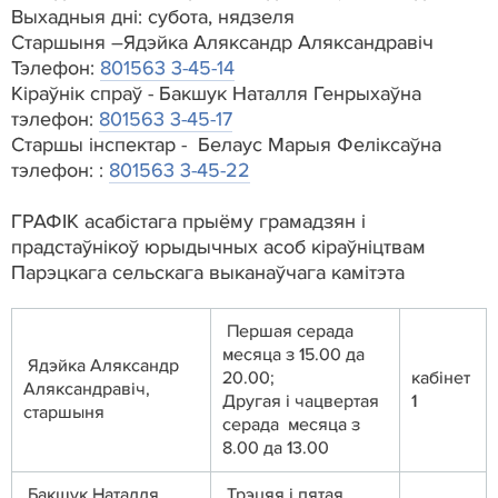
Выхадныя дні: субота, нядзеля
Старшыня –Ядэйка Аляксандр Аляксандравіч
Тэлефон:
801563 3-45-14
Кіраўнік спраў - Бакшук Наталля Генрыхаўна
тэлефон:
801563 3-45-17
Старшы інспектар - Белаус Марыя Феліксаўна
тэлефон: :
801563 3-45-22
ГРАФІК асабістага прыёму грамадзян і
прадстаўнікоў юрыдычных асоб кіраўніцтвам
Парэцкага сельскага выканаўчага камітэта
Першая серада
месяца з 15.00 да
Ядэйка Аляксандр
20.00;
кабінет
Аляксандравіч,
Другая і чацвертая
1
старшыня
серада месяца з
8.00 да 13.00
Бакшук Наталля
Трэцяя і пятая