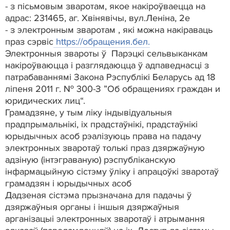
- з пісьмовым зваротам, якое накіроўваецца на
адрас: 231465, аг. Хвінявічы, вул.Леніна, 2е
- з электронным зваротам , які можна накіраваць
праз сэрвіс
https://обращения.бел.
Электронныя звароты ў Парэцкі сельвыканкам
накіроўваюцца і разглядаюцца ў адпаведнасці з
патрабаваннямі Закона Рэспублікі Беларусь ад 18
ліпеня 2011 г. № 300-З ”Об обращениях граждан и
юридических лиц“.
Грамадзяне, у тым ліку індывідуальныя
прадпрымальнікі, іх прадстаўнікі, прадстаўнікі
юрыдычных асоб рэалізуюць права на падачу
электронных зваротаў толькі праз дзяржаўную
адзіную (інтэграваную) рэспубліканскую
інфармацыйную сістэму ўліку і апрацоўкі зваротаў
грамадзян і юрыдычных асоб
Дадзеная сістэма прызначана для падачы ў
дзяржаўныя органы і іншыя дзяржаўныя
арганізацыі электронных зваротаў і атрымання