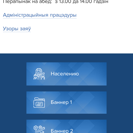
Перапынак на абед: з 13.00 да 14.00 гадзін
Адміністрацыйныя працэдуры
Узоры заяў
Населению
Баннер 1
Баннер 2