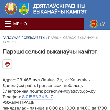
ДЗЯТЛАЎСКІ РАЁННЫ
ВЫКАНАЎЧЫ КАМІТЭТ
ГАЛОЎНАЯ
/
СЕЛЬСАВЕТЫ
/
ПАРЭЦКІ СЕЛЬСКІ ВЫКАНАЎЧЫ
КАМІТЭТ
Парэцкі сельскі выканаўчы камітэт
Адрас: 231465 вул.Леніна, 2е, аг.Хвінявічы,
Дзятлаўскі раён, Гродзенская вобласць
Электронная пошта: porechye@dyatlovo.gov.by
Тэлефон:
8-01563 34-5-17
РЭЖЫМ ПРАЦЫ:
панядзелак - пятніца з 8.00 да 13.00, з 14.00 да 17.00