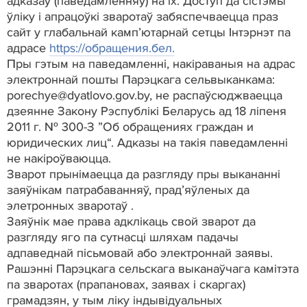
адказаў (паведамленняў) на іх. Доступ да сістэмы
ўліку і апрацоўкі зваротаў забяспечваецца праз
сайт у глабальнай камп’ютарнай сетцы Інтэрнэт па
адрасе
https://обращения.бел.
Пры гэтым на паведамленні, накіраваныя на адрас
электроннай пошты Парэцкага сельвыканкама:
porechye@dyatlovo.gov.by, не распаўсюджваецца
дзеянне Закону Рэспублікі Беларусь ад 18 ліпеня
2011 г. № 300-З ”Об обращениях граждан и
юридических лиц“. Адказы на такія паведамленні
не накіроўваюцца.
Зварот прынімаецца да разгляду пры выкананні
заяўнікам патрабаванняў, прад’яўленых да
элетронных зваротаў .
Заяўнік мае права адклікаць свой зварот да
разгляду яго па сутнасці шляхам падачы
адпаведнай пісьмовай або электроннай заявы.
Рашэнні Парэцкага сельскага выканаўчага камітэта
па зваротах (прапановах, заявах і скаргах)
грамадзян, у тым ліку індывідуальных