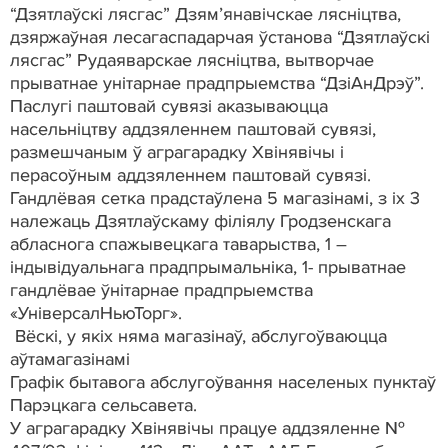
“Дзятлаўскі лясгас” Дзям’янавічскае лясніцтва,
дзяржаўная лесагаспадарчая ўстанова “Дзятлаўскі
лясгас” Рудаяварскае лясніцтва, вытворчае
прыватнае унітарнае прадпрыемства “ДзіАнДрэў”.
Паслугі паштовай сувязі аказываюцца
насельніцтву аддзяленнем паштовай сувязі,
размешчаным ў аграгарадку Хвінявічы і
перасоўным аддзяленнем паштовай сувязі.
Гандлёвая сетка прадстаўлена 5 магазінамі, з іх 3
належаць Дзятлаўскаму філіялу Гродзенскага
абласнога спажывецкага таварыства, 1 –
індывідуальнага прадпрымальніка, 1- прыватнае
гандлёвае ўнітарнае прадпрыемства
«УніверсалНьюТорг».
Вёскі, у якіх няма магазінаў, абслугоўваюцца
аўтамагазінамі
Графік бытавога абслугоўвання населеных пунктаў
Парэцкага сельсавета.
У аграгарадку Хвінявічы працуе аддзяленне №