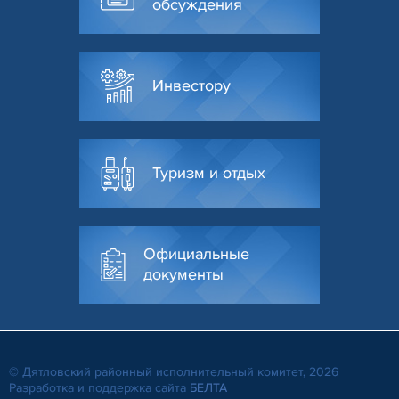
обсуждения
Инвестору
Туризм и отдых
Официальные
документы
© Дятловский районный исполнительный комитет, 2026
Разработка и поддержка сайта
БЕЛТА