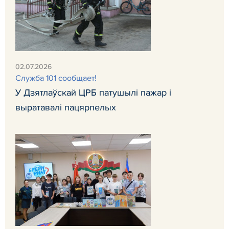
02.07.2026
Служба 101 сообщает!
У Дзятлаўскай ЦРБ патушылі пажар і
выратавалі пацярпелых