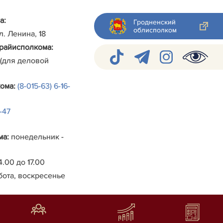
а:
Гродненский
облисполком
ул. Ленина, 18
райисполкома
:
 (для деловой
кома
:
(8-015-63) 6-16-
4-47
ма
:
понедельник -
4.00 до 17.00
бота, воскресенье