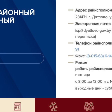
Адрес райисполком
РАЙОННЫЙ
231471, г. Дятлово, 
НЫЙ
Электронная почта
isp@dyatlovo.gov.by
переписки)
Т
елефон
райиспол
91
Факс:
(8-015-63) 6-1
Режим
работы
райисполко
пятница
с 8.00 до 13.00 и с 1
выходные дни - суб