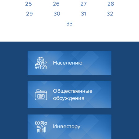
25
26
27
28
29
30
31
32
33
Населению
Общественные
обсуждения
Инвестору