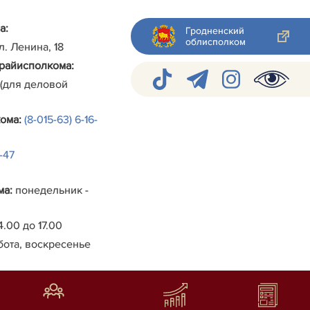
а:
Гродненский
облисполком
ул. Ленина, 18
райисполкома
:
 (для деловой
кома
:
(8-015-63) 6-16-
4-47
ма
:
понедельник -
4.00 до 17.00
бота, воскресенье