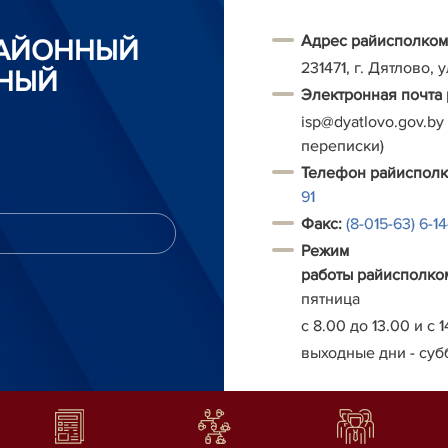
Адрес райисполком
РАЙОННЫЙ
231471, г. Дятлово, 
НЫЙ
Электронная почта
isp@dyatlovo.gov.by
переписки)
Т
елефон
райиспол
91
Факс:
(8-015-63) 6-1
Режим
работы
райисполко
пятница
с 8.00 до 13.00 и с 1
выходные дни - суб