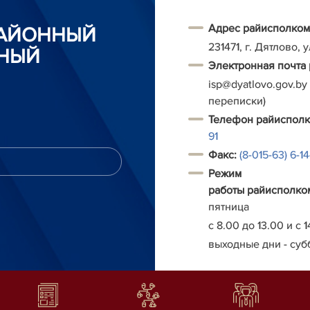
Адрес райисполком
РАЙОННЫЙ
231471, г. Дятлово, 
НЫЙ
Электронная почта
isp@dyatlovo.gov.by
переписки)
Т
елефон
райиспол
91
Факс:
(8-015-63) 6-1
Режим
работы
райисполко
пятница
с 8.00 до 13.00 и с 1
выходные дни - суб