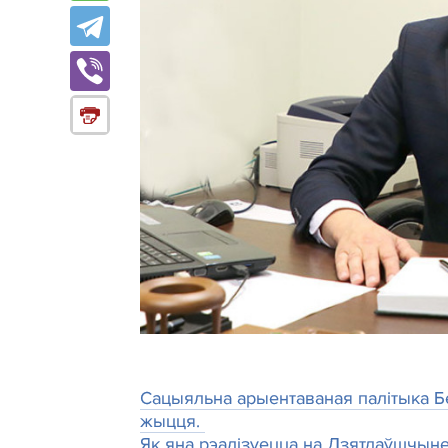
Сацыяльна арыентаваная палітыка Бел
жыцця.
Як яна рэалізуецца на Дзятлаўшчыне