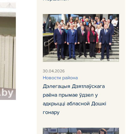
30.04.2026
Новости района
Дэлегацыя Дзятлаўскага
раёна прымае ўдзел у
адкрыцці абласной Дошкі
гонару