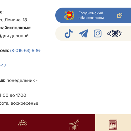
а:
Гродненский
облисполком
ул. Ленина, 18
райисполкома
:
 (для деловой
кома
:
(8-015-63) 6-16-
4-47
ма
:
понедельник -
4.00 до 17.00
бота, воскресенье