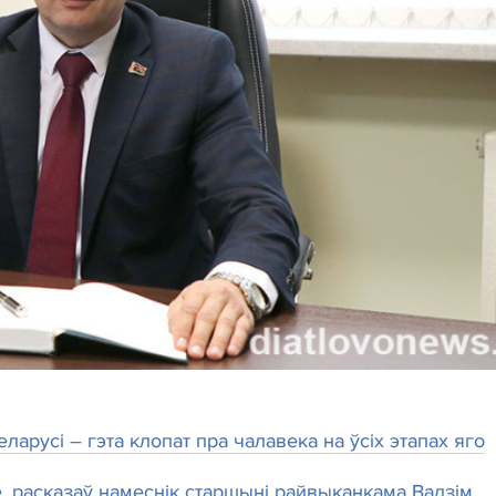
арусі – гэта клопат пра чалавека на ўсіх этапах яго
, расказаў намеснік старшыні райвыканкама Вадзім