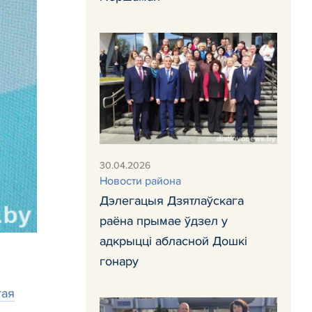
30.04.2026
Новости района
Дэлегацыя Дзятлаўскага
раёна прымае ўдзел у
адкрыцці абласной Дошкі
гонару
тая