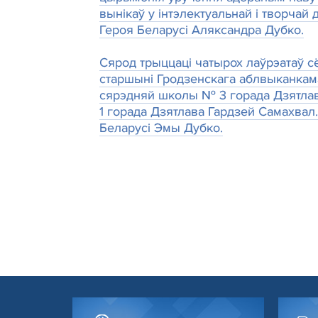
вынікаў у інтэлектуальнай і творчай 
Героя Беларусі Аляксандра Дубко.
Сярод трыццаці чатырох лаўрэатаў с
старшыні Гродзенскага аблвыканкама
сярэдняй школы № 3 горада Дзятлава 
1 горада Дзятлава Гардзей Самахвал.
Беларусі Эмы Дубко.