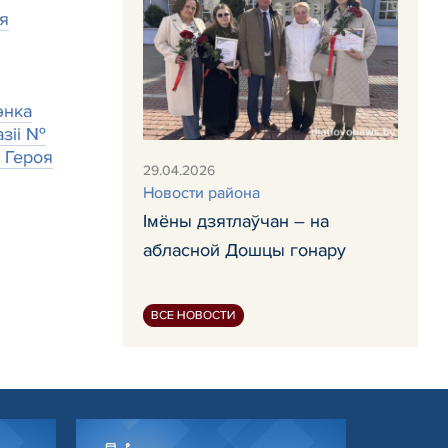
мя
энка
азіі №
ы Героя
29.04.2026
Новости района
Імёны дзятлаўчан – на
абласной Дошцы гонару
ВСЕ НОВОСТИ