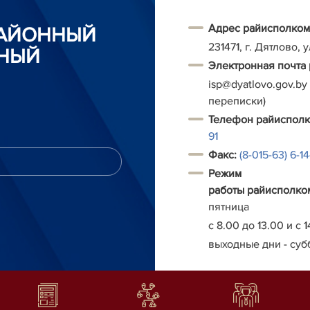
Адрес райисполком
РАЙОННЫЙ
231471, г. Дятлово, 
НЫЙ
Электронная почта
isp@dyatlovo.gov.by
переписки)
Т
елефон
райиспол
91
Факс:
(8-015-63) 6-1
Режим
работы
райисполко
пятница
с 8.00 до 13.00 и с 1
выходные дни - суб