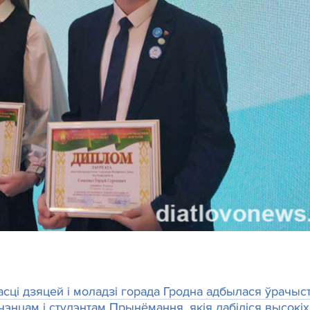
сці дзяцей і моладзі горада Гродна адбылася ўрачыс
нцам і студэнтам Прынёмання, якія дабіліся высокіх