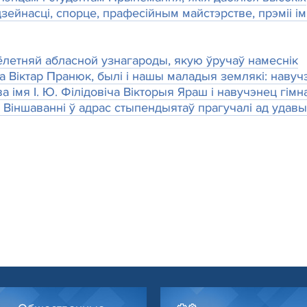
дзейнасці, спорце, прафесійным майстэрстве, прэміі і
ёлетняй абласной узнагароды, якую ўручаў намеснік
 Віктар Пранюк, былі і нашы маладыя землякі: навуч
імя І. Ю. Філідовіча Вікторыя Яраш і навучэнец гімн
 Віншаванні ў адрас стыпендыятаў прагучалі ад удав