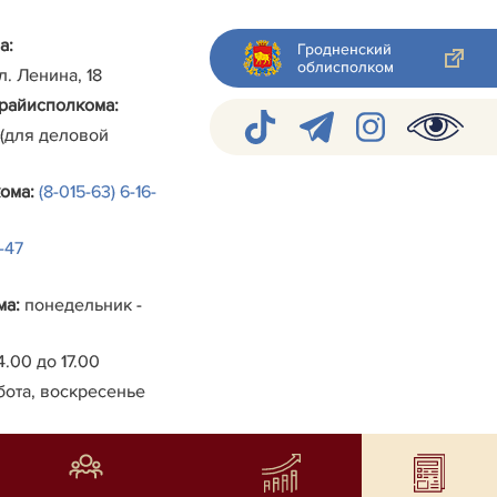
а:
Гродненский
облисполком
ул. Ленина, 18
райисполкома
:
 (для деловой
кома
:
(8-015-63) 6-16-
4-47
ма
:
понедельник -
4.00 до 17.00
бота, воскресенье