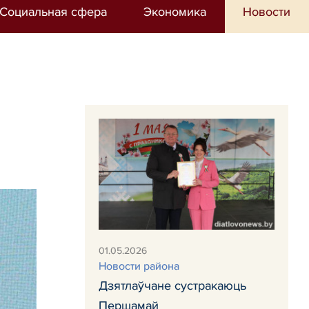
Социальная сфера
Экономика
Новости
01.05.2026
Новости района
Дзятлаўчане сустракаюць
Першамай