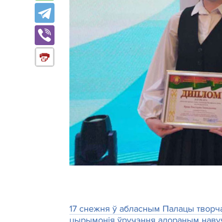
17 снежня ў абласным Палацы творча
цырымонія ўручэння адораным навучэ