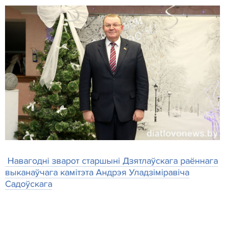
Навагодні зварот старшыні Дзятлаўскага раённага
выканаўчага камітэта Андрэя Уладзіміравіча
Садоўскага