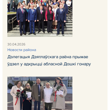
30.04.2026
Новости района
Дэлегацыя Дзятлаўскага раёна прымае
ўдзел у адкрыцці абласной Дошкі гонару