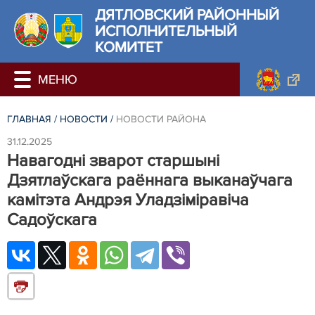
ДЯТЛОВСКИЙ РАЙОННЫЙ
ИСПОЛНИТЕЛЬНЫЙ
КОМИТЕТ
ГЛАВНАЯ
/
НОВОСТИ
/
НОВОСТИ РАЙОНА
31.12.2025
Навагодні зварот старшыні
Дзятлаўскага раённага выканаўчага
камітэта Андрэя Уладзіміравіча
Садоўскага