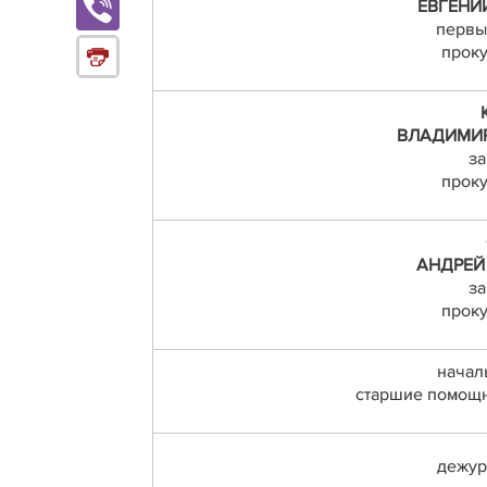
ЕВГЕНИ
первы
проку
ВЛАДИМИ
за
проку
АНДРЕ
за
проку
начал
старшие помощн
дежур