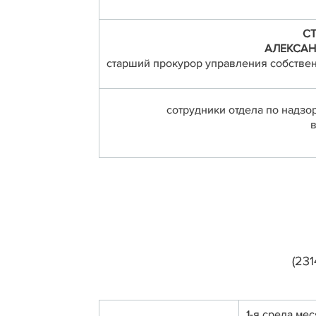
С
АЛЕКСАН
старший прокурор управления собствен
сотрудники отдела по надзо
в
(231
1-я среда мес