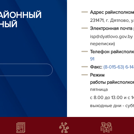
Адрес райисполком
РАЙОННЫЙ
231471, г. Дятлово, 
НЫЙ
Электронная почта
isp@dyatlovo.gov.by
переписки)
Т
елефон
райиспол
91
Факс:
(8-015-63) 6-1
Режим
работы
райисполко
пятница
с 8.00 до 13.00 и с 1
выходные дни - суб