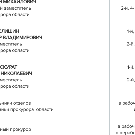
Й МИХАЙЛОВИЧ
й заместитель
2-й, 
рора области
КЛИШИН
1-й
Р ВЛАДИМИРОВИЧ
меститель
2-й
рора области
СКУРАТ
1-й
Й НИКОЛАЕВИЧ
меститель
2-й
рора области
ьники отделов
в рабоч
ики прокурора области
в рабоч
ный прокурор
в нерабо