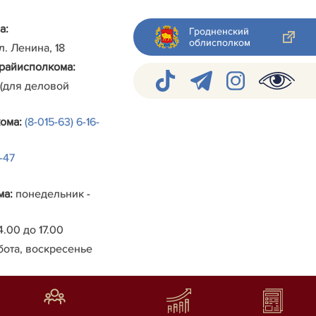
а:
Гродненский
облисполком
ул. Ленина, 18
райисполкома
:
 (для деловой
кома
:
(8-015-63) 6-16-
4-47
ма
:
понедельник -
4.00 до 17.00
бота, воскресенье