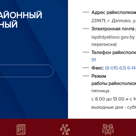
Адрес райисполком
РАЙОННЫЙ
231471, г. Дятлово, 
НЫЙ
Электронная почта
isp@dyatlovo.gov.by
переписки)
Т
елефон
райиспол
91
Факс:
(8-015-63) 6-1
Режим
работы
райисполко
пятница
с 8.00 до 13.00 и с 1
выходные дни - суб