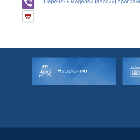
Перечень моделей (версий) програм
Населению