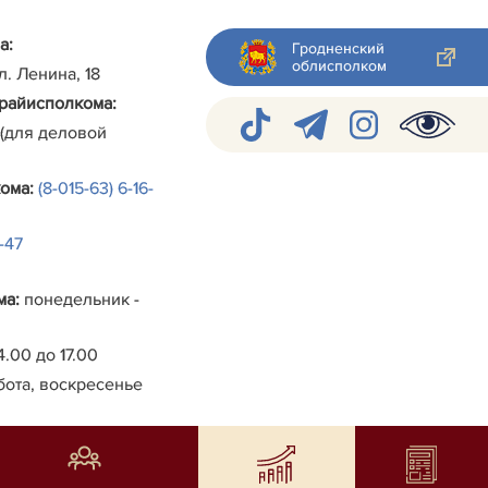
а:
Гродненский
облисполком
ул. Ленина, 18
райисполкома
:
 (для деловой
кома
:
(8-015-63) 6-16-
4-47
ма
:
понедельник -
4.00 до 17.00
бота, воскресенье