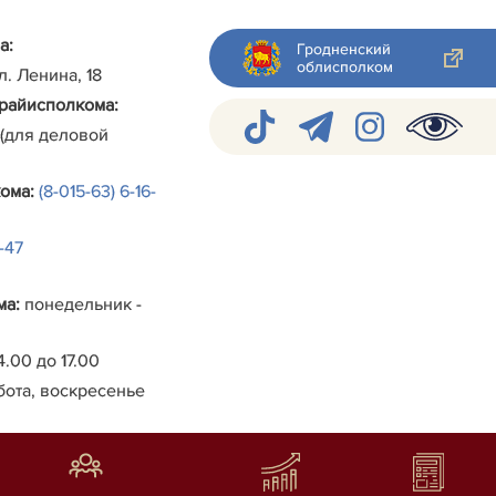
а:
Гродненский
облисполком
ул. Ленина, 18
райисполкома
:
 (для деловой
кома
:
(8-015-63) 6-16-
4-47
ма
:
понедельник -
4.00 до 17.00
бота, воскресенье