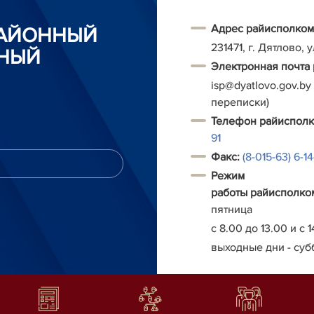
Адрес райисполком
РАЙОННЫЙ
231471, г. Дятлово, 
НЫЙ
Электронная почта
isp@dyatlovo.gov.by
переписки)
Т
елефон
райиспол
91
Факс:
(8-015-63) 6-1
Режим
работы
райисполко
пятница
с 8.00 до 13.00 и с 1
выходные дни - суб