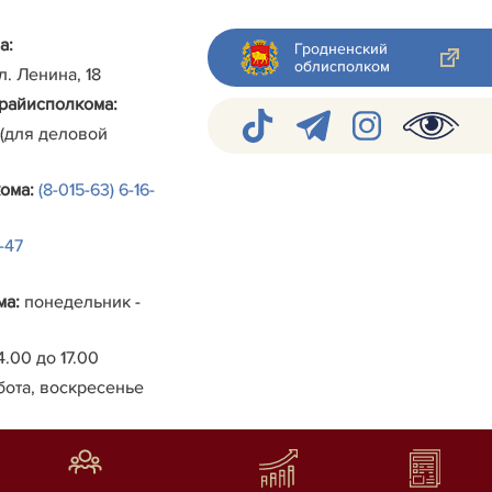
а:
Гродненский
облисполком
ул. Ленина, 18
райисполкома
:
 (для деловой
кома
:
(8-015-63) 6-16-
4-47
ма
:
понедельник -
4.00 до 17.00
бота, воскресенье