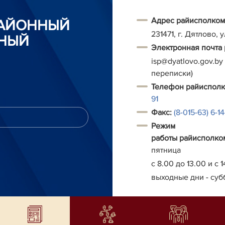
Адрес райисполком
РАЙОННЫЙ
231471, г. Дятлово, 
НЫЙ
Электронная почта
isp@dyatlovo.gov.by
переписки)
Т
елефон
райиспол
91
Факс:
(8-015-63) 6-1
Режим
работы
райисполко
пятница
с 8.00 до 13.00 и с 1
выходные дни - суб