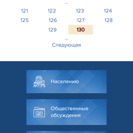
...
121
122
123
124
125
126
127
128
129
130
...
Следующая
Населению
Общественные
обсуждения