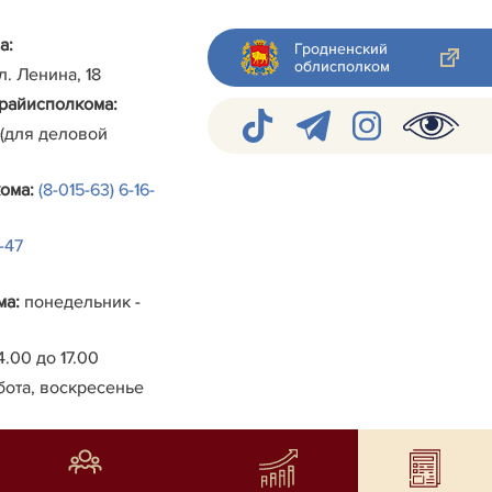
а:
Гродненский
облисполком
ул. Ленина, 18
райисполкома
:
 (для деловой
кома
:
(8-015-63) 6-16-
4-47
ма
:
понедельник -
4.00 до 17.00
бота, воскресенье