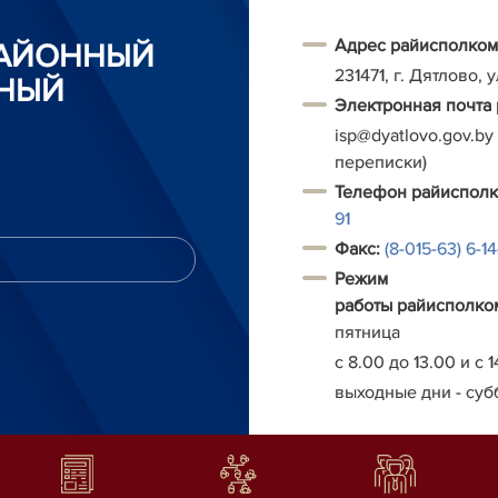
Адрес райисполком
РАЙОННЫЙ
231471, г. Дятлово, 
НЫЙ
Электронная почта
isp@dyatlovo.gov.by
переписки)
Т
елефон
райиспол
91
Факс:
(8-015-63) 6-1
Режим
работы
райисполко
пятница
с 8.00 до 13.00 и с 1
выходные дни - суб