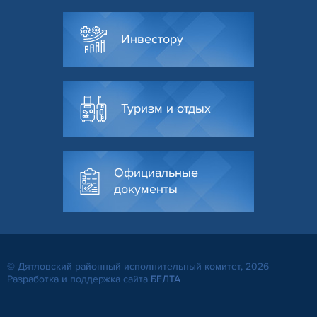
Инвестору
Туризм и отдых
Официальные
документы
© Дятловский районный исполнительный комитет, 2026
Разработка и поддержка сайта
БЕЛТА