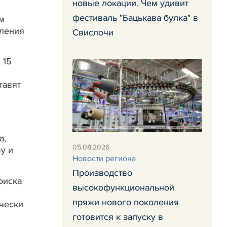
новые локации. Чем удивит
фестиваль "Бацькава булка" в
м
еления
Свислочи
 15
тавят
а,
05.08.2026
у и
Новости региона
Производство
оиска
высокофункциональной
пряжи нового поколения
чески
готовится к запуску в