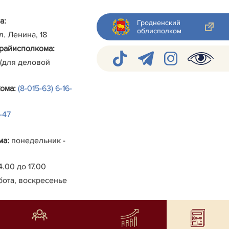
а:
Гродненский
облисполком
ул. Ленина, 18
райисполкома
:
 (для деловой
кома
:
(8-015-63) 6-16-
4-47
ма
:
понедельник -
4.00 до 17.00
бота, воскресенье