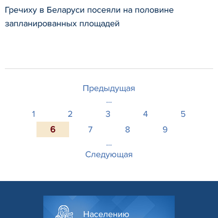
Гречиху в Беларуси посеяли на половине
запланированных площадей
Предыдущая
...
1
2
3
4
5
6
7
8
9
...
Следующая
Населению