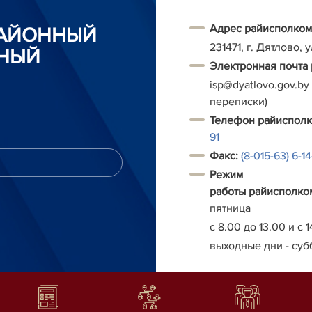
Адрес райисполком
РАЙОННЫЙ
231471, г. Дятлово, 
НЫЙ
Электронная почта
isp@dyatlovo.gov.by
переписки)
Т
елефон
райиспол
91
Факс:
(8-015-63) 6-1
Режим
работы
райисполко
пятница
с 8.00 до 13.00 и с 1
выходные дни - суб