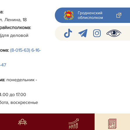
а:
Гродненский
облисполком
ул. Ленина, 18
райисполкома
:
 (для деловой
кома
:
(8-015-63) 6-16-
4-47
ма
:
понедельник -
4.00 до 17.00
бота, воскресенье