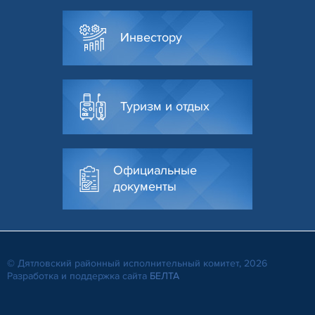
Инвестору
Туризм и отдых
Официальные
документы
© Дятловский районный исполнительный комитет, 2026
Разработка и поддержка сайта
БЕЛТА