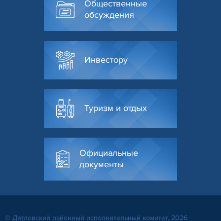
Общественные
обсуждения
Инвестору
Туризм и отдых
Официальные
документы
© Дятловский районный исполнительный комитет, 2026