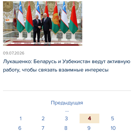
09.07.2026
Лукашенко: Беларусь и Узбекистан ведут активную
работу, чтобы связать взаимные интересы
Предыдущая
...
1
2
3
4
5
6
7
8
9
10